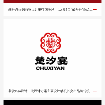
餐饮logo设计-酸丹丹火锅商标设计案例
酸丹丹火锅商标设计主打国潮风，以品牌名“酸丹丹”融合古典旗袍、优雅端庄的知性美，展现浓浓的复古请调，商标中的国潮祥云和古典书卷也突出了中式元素，“祥云”又代表了吉祥，喜庆，幸福，更有人间烟火的气息，象征这火锅的味道绝美，飘香四溢。
餐饮logo设计-楚*宴餐饮公司logo设计
餐饮logo设计，此设计方案主要设计动机以突出品牌传统老字号的品牌调性出发。以祥云纹路做外围。中心以“楚汉字的变形窗格轩辕造型，亭台楼阁酒肆的视觉印象，链接企业的行业特征