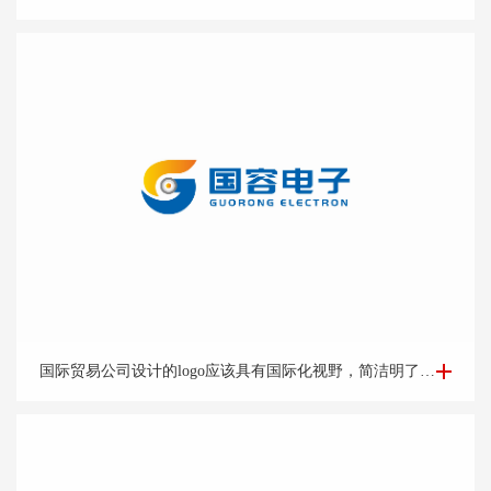
国际贸易Logo设计-外贸公司logo设计-logo设计公司
国际贸易公司设计的logo应该具有国际化视野，简洁明了的设计风格能够突出公司的专业和可靠形象。可以考虑运用地球、货物、货船等与贸易相关的元素，结合简洁的字体和线条，突出公司的国际化特点。