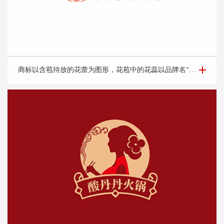
美容护肤商标设计-舒*薇商标设计
商标以含苞待放的花蕾为图形，花苞中的花蕊以品牌名“舒佧薇”中舒的首字母“s”为元素，象征着女性的s型身材，突出企业的行业属性，呵护每一个爱美的你。