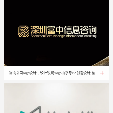
咨询公司logo设计-深圳富*咨询公司logo设计案例
咨询公司logo设计，设计说明:logo由字母FZ创意设计,整体方正大气,整体宛如图腾整体动态上扬,亮眼,体现好机会含义,整体设计简洁大气,易辨识让人过目不忘