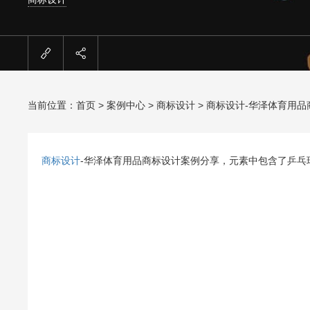
当前位置：
首页
>
案例中心
>
商标设计
> 商标设计-华泽体育用
商标设计
-华泽体育用品商标设计案例分享，元素中包含了乒