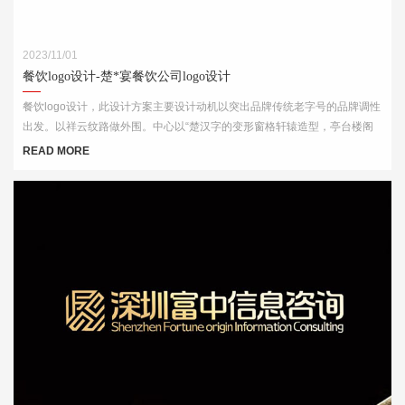
2023/11/01
餐饮logo设计-楚*宴餐饮公司logo设计
餐饮logo设计，此设计方案主要设计动机以突出品牌传统老字号的品牌调性
出发。以祥云纹路做外围。中心以“楚汉字的变形窗格轩辕造型，亭台楼阁
酒肆的视觉印象，链接企业的行业特征
READ MORE