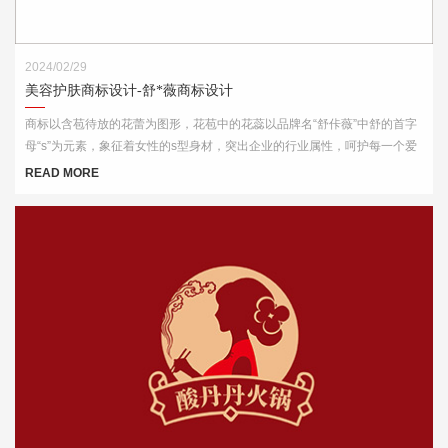
2024/02/29
美容护肤商标设计-舒*薇商标设计
商标以含苞待放的花蕾为图形，花苞中的花蕊以品牌名“舒佧薇”中舒的首字
母“s”为元素，象征着女性的s型身材，突出企业的行业属性，呵护每一个爱
美的你。
READ MORE