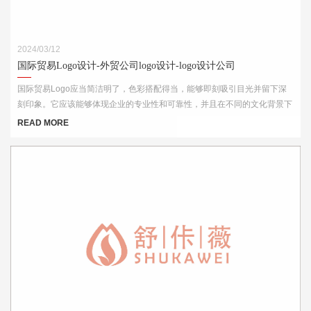
2024/03/12
国际贸易Logo设计-外贸公司logo设计-logo设计公司
国际贸易Logo应当简洁明了，色彩搭配得当，能够即刻吸引目光并留下深
刻印象。它应该能够体现企业的专业性和可靠性，并且在不同的文化背景下
都能够被理解和接受。此外，Logo的设计还需考虑到其在各种媒介上的应
READ MORE
用效果，如名片、网站、产品包装和宣传材料等。