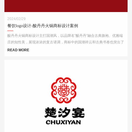
2024/02/29
餐饮logo设计-酸丹丹火锅商标设计案例
酸丹丹火锅商标设计主打国潮风，以品牌名“酸丹丹”融合古典旗袍、优雅端
庄的知性美，展现浓浓的复古请调，商标中的国潮祥云和古典书卷也突出了
中式元素，“祥云”又代表了吉祥，喜庆，幸福，更有人间烟火的气息，象征
READ MORE
这火锅的味道绝美，飘香四溢。