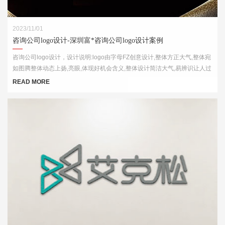
2023/11/01
咨询公司logo设计-深圳富*咨询公司logo设计案例
咨询公司logo设计，设计说明:logo由字母FZ创意设计,整体方正大气,整体宛
如图腾整体动态上扬,亮眼,体现好机会含义,整体设计简洁大气,易辨识让人过
目不忘
READ MORE