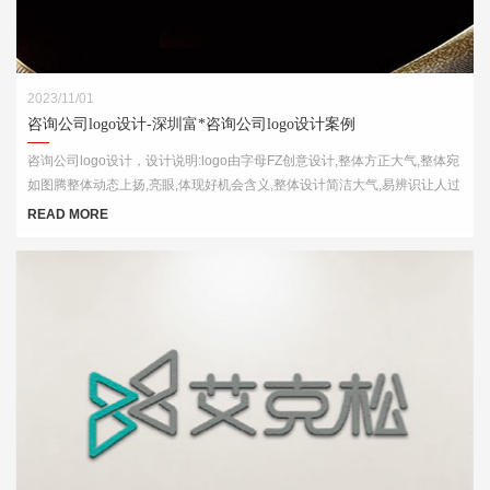
2023/11/01
咨询公司logo设计-深圳富*咨询公司logo设计案例
咨询公司logo设计，设计说明:logo由字母FZ创意设计,整体方正大气,整体宛
如图腾整体动态上扬,亮眼,体现好机会含义,整体设计简洁大气,易辨识让人过
目不忘
READ MORE