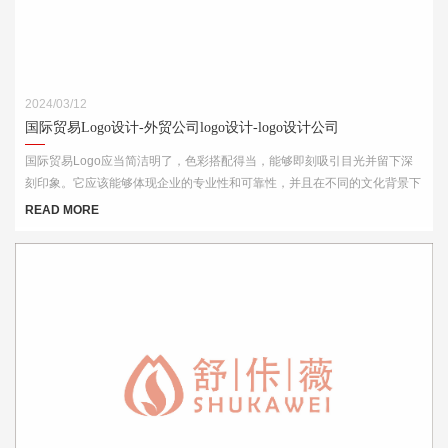
2024/03/12
国际贸易Logo设计-外贸公司logo设计-logo设计公司
国际贸易Logo应当简洁明了，色彩搭配得当，能够即刻吸引目光并留下深
刻印象。它应该能够体现企业的专业性和可靠性，并且在不同的文化背景下
都能够被理解和接受。此外，Logo的设计还需考虑到其在各种媒介上的应
READ MORE
用效果，如名片、网站、产品包装和宣传材料等。