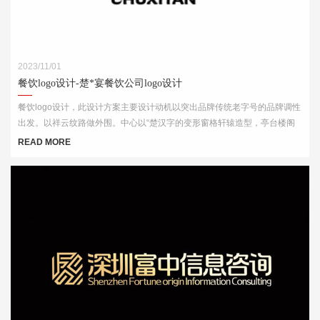
2023/11/01
餐饮logo设计-楚*宴餐饮公司logo设计
餐饮logo设计，此设计方案主要设计动机以突出品牌传统老字号的品牌调性
出发。以祥云纹路做外围。中心以“楚汉字的变形窗格轩辕造型，亭台楼阁
酒肆的视觉印象，链接企业的行业特征
READ MORE