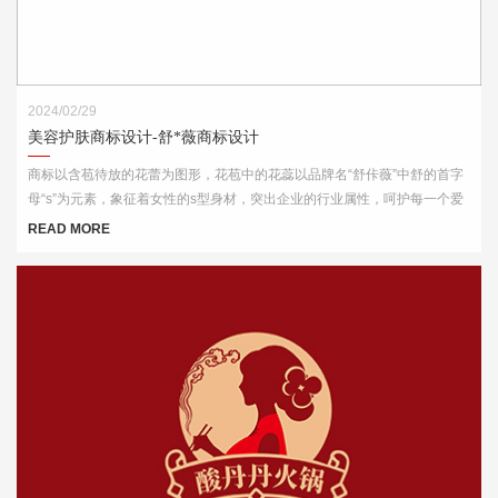
2024/02/29
美容护肤商标设计-舒*薇商标设计
商标以含苞待放的花蕾为图形，花苞中的花蕊以品牌名“舒佧薇”中舒的首字
母“s”为元素，象征着女性的s型身材，突出企业的行业属性，呵护每一个爱
美的你。
READ MORE