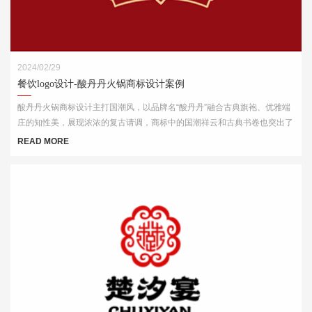
2024/02/29
餐饮logo设计-酸丹丹火锅商标设计案例
酸丹丹火锅商标设计主打国潮风，以品牌名“酸丹丹”融合古典旗袍、优雅端
庄的知性美，展现浓浓的复古请调，商标中的国潮祥云和古典书卷也突出了
中式元素，“祥云”又代表了吉祥，喜庆，幸福，更有人间烟火的气息，象征
READ MORE
这火锅的味道绝美，飘香四溢。