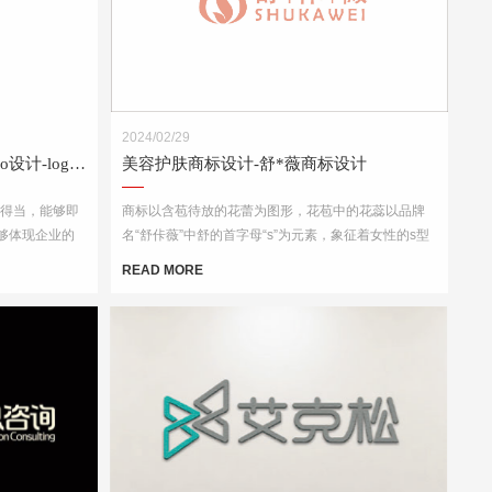
2024/02/29
国际贸易Logo设计-外贸公司logo设计-logo设计公司
美容护肤商标设计-舒*薇商标设计
配得当，能够即
商标以含苞待放的花蕾为图形，花苞中的花蕊以品牌
够体现企业的
名“舒佧薇”中舒的首字母“s”为元素，象征着女性的s型
景下都能够被
身材，突出企业的行业属性，呵护每一个爱美的你。
READ MORE
考虑到其在各种
品包装和宣传