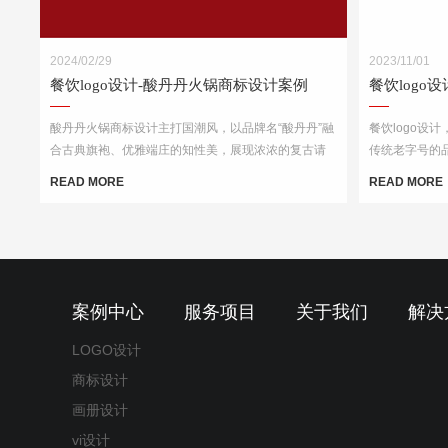
2024/02/29
2023/11/01
餐饮logo设计-酸丹丹火锅商标设计案例
餐饮logo
酸丹丹火锅商标设计主打国潮风，以品牌名“酸丹丹”融
餐饮logo设
合古典旗袍、优雅端庄的知性美，展现浓浓的复古请
传统老字号的
调，商标中的国潮祥云和古典书卷也突出了中式元
心以“楚汉字
READ MORE
READ MORE
素，“祥云”又代表了吉祥，喜庆，幸福，更有人间烟火
觉印象，链接
的气息，象征这火锅的味道绝美，飘香四溢。
案例中心
服务项目
关于我们
解决
LOGO设计
商标设计
画册设计
vi设计