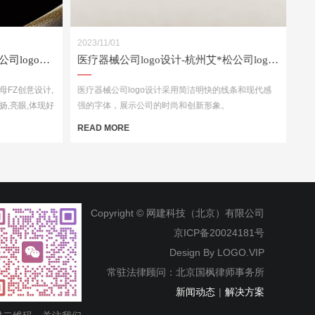
2023/11/01
咨询公司logo设计-深圳富*咨询公司logo设计案例
医疗器械公司logo设计-杭州艾*松公司logo设计案例
字母FZ创意设计,
医疗器械公司logo设计采用简洁明快的线条和现代感
扬,亮眼,体现好
强的字体，展示公司的时尚和创新形象。
人过目不忘
READ MORE
Copyright © 网建科技（北京）有限公司
京ICP备20024181号
Design By
LOGO.VIP
常驻法律顾问：北京国枫律师事务所
新闻动态
|
解决方案