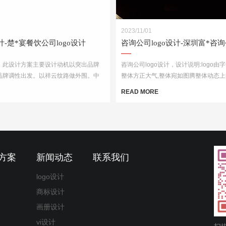
2023/11/01
设计-楚*宴餐饮公司logo设计
计，此设计方案主要设计动机以突出品牌
咨询公司logo设计，设计说明:logo由
品牌调性出发。以祥云纹路做外围。中
整体方正大气,整体宛如图腾整体动态上
的变形窗格轩辕造型，亭台楼阁酒肆的视
机会含义,整体设计简洁大气,易辨识让
READ MORE
企业的行业特征
方案
新闻动态
联系我们
logo设计
商标设计
画册设计
vi设计