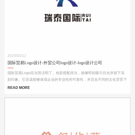
2024/03/12
国际贸易Logo设计-外贸公司logo设计-logo设计公司
国际贸易Logo应当简洁明了，色彩搭配得当，能够即刻吸引目光并留下深
刻印象。它应该能够体现企业的专业性和可靠性，并且在不同的文化背景下
都能够被理解和接受。此外，Logo的设计还需考虑到其在各种媒介上的应
READ MORE
用效果，如名片、网站、产品包装和宣传材料等。