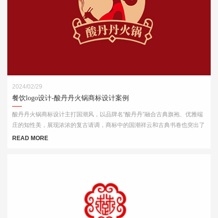
2024/02/29
餐饮logo设计-酸丹丹火锅商标设计案例
酸丹丹火锅商标设计主打国潮风，以品牌名“酸丹丹”融合古典旗袍、优雅端
庄的知性美，展现浓浓的复古请调，商标中的国潮祥云和古典书卷也突出了
中式元素，“祥云”又代表了吉祥，喜庆，幸福，更有人间烟火的气息，象征
READ MORE
这火锅的味道绝美，飘香四溢。