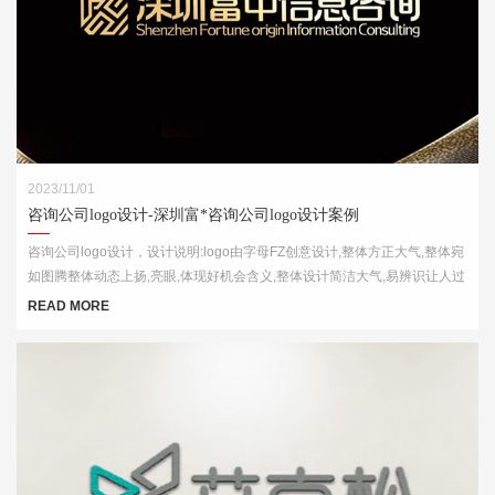
2023/11/01
咨询公司logo设计-深圳富*咨询公司logo设计案例
咨询公司logo设计，设计说明:logo由字母FZ创意设计,整体方正大气,整体宛
如图腾整体动态上扬,亮眼,体现好机会含义,整体设计简洁大气,易辨识让人过
目不忘
READ MORE