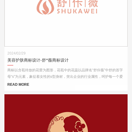
2024/02/29
美容护肤商标设计-舒*薇商标设计
商标以含苞待放的花蕾为图形，花苞中的花蕊以品牌名“舒佧薇”中舒的首字
母“s”为元素，象征着女性的s型身材，突出企业的行业属性，呵护每一个爱
美的你。
READ MORE