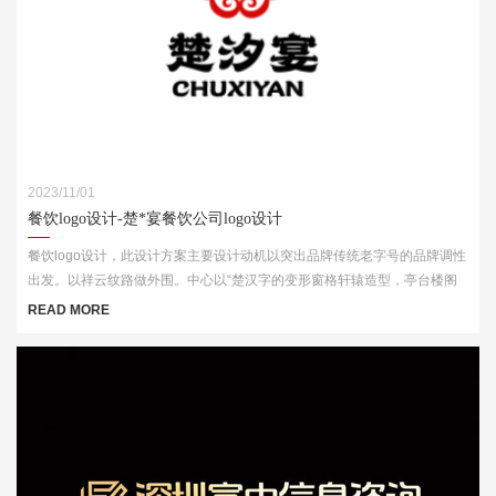
2023/11/01
餐饮logo设计-楚*宴餐饮公司logo设计
餐饮logo设计，此设计方案主要设计动机以突出品牌传统老字号的品牌调性
出发。以祥云纹路做外围。中心以“楚汉字的变形窗格轩辕造型，亭台楼阁
酒肆的视觉印象，链接企业的行业特征
READ MORE