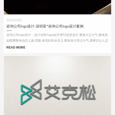
2023/11/01
咨询公司logo设计-深圳富*咨询公司logo设计案例
咨询公司logo设计，设计说明:logo由字母FZ创意设计,整体方正大气,整体宛
如图腾整体动态上扬,亮眼,体现好机会含义,整体设计简洁大气,易辨识让人过
目不忘
READ MORE