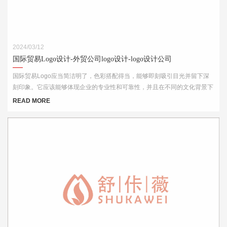
2024/03/12
国际贸易Logo设计-外贸公司logo设计-logo设计公司
国际贸易Logo应当简洁明了，色彩搭配得当，能够即刻吸引目光并留下深
刻印象。它应该能够体现企业的专业性和可靠性，并且在不同的文化背景下
都能够被理解和接受。此外，Logo的设计还需考虑到其在各种媒介上的应
READ MORE
用效果，如名片、网站、产品包装和宣传材料等。