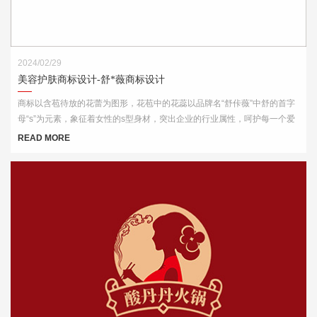
2024/02/29
美容护肤商标设计-舒*薇商标设计
商标以含苞待放的花蕾为图形，花苞中的花蕊以品牌名“舒佧薇”中舒的首字
母“s”为元素，象征着女性的s型身材，突出企业的行业属性，呵护每一个爱
美的你。
READ MORE