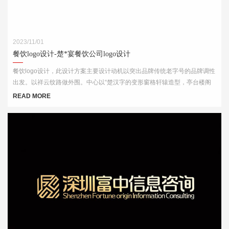
2023/11/01
餐饮logo设计-楚*宴餐饮公司logo设计
餐饮logo设计，此设计方案主要设计动机以突出品牌传统老字号的品牌调性
出发。以祥云纹路做外围。中心以“楚汉字的变形窗格轩辕造型，亭台楼阁
酒肆的视觉印象，链接企业的行业特征
READ MORE