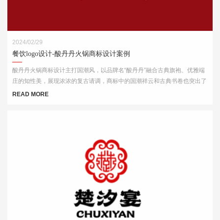
2024/02/29
餐饮logo设计-酸丹丹火锅商标设计案例
酸丹丹火锅商标设计主打国潮风，以品牌名“酸丹丹”融合古典旗袍、优雅端
庄的知性美，展现浓浓的复古请调，商标中的国潮祥云和古典书卷也突出了
中式元素，“祥云”又代表了吉祥，喜庆，幸福，更有人间烟火的气息，象征
READ MORE
这火锅的味道绝美，飘香四溢。