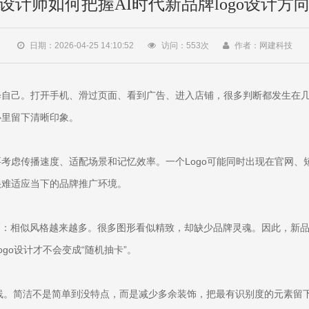
设计师如何把握AI时代新品牌logo设计方
日期：2026-04-25 14:10:52
访问：
553
次
作者：网建科技
释自己。打开手机、滑过页面、看到广告、进入店铺，很多判断都发生在
心里留下清晰印象。
需要考虑传播速度、适配场景和记忆效率。一个Logo可能同时出现在官网
很难适应当下的品牌推广环境。
题：相似风格越来越多。很多图形看似精致，却缺少品牌灵魂。因此，新
go设计才不会变成“随机抽卡”。
的路线。简洁不是简单到没特点，而是减少多余装饰，把最有识别度的元素