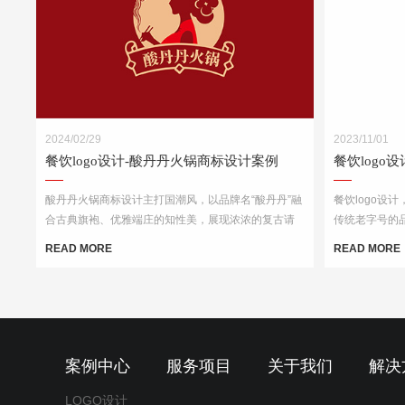
2024/02/29
2023/11/01
餐饮logo设计-酸丹丹火锅商标设计案例
餐饮logo
酸丹丹火锅商标设计主打国潮风，以品牌名“酸丹丹”融
餐饮logo设
合古典旗袍、优雅端庄的知性美，展现浓浓的复古请
传统老字号的
调，商标中的国潮祥云和古典书卷也突出了中式元
心以“楚汉字
READ MORE
READ MORE
素，“祥云”又代表了吉祥，喜庆，幸福，更有人间烟火
觉印象，链接
的气息，象征这火锅的味道绝美，飘香四溢。
案例中心
服务项目
关于我们
解决
LOGO设计