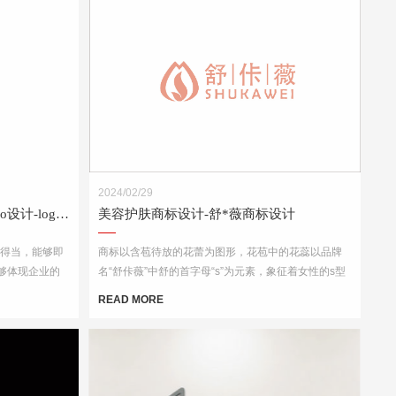
2024/02/29
国际贸易Logo设计-外贸公司logo设计-logo设计公司
美容护肤商标设计-舒*薇商标设计
配得当，能够即
商标以含苞待放的花蕾为图形，花苞中的花蕊以品牌
够体现企业的
名“舒佧薇”中舒的首字母“s”为元素，象征着女性的s型
景下都能够被
身材，突出企业的行业属性，呵护每一个爱美的你。
READ MORE
考虑到其在各种
品包装和宣传