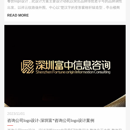
餐饮logo设计，此设计方案主要设计动机以突出品牌传统老字号的品牌调性
出发。以祥云纹路做外围。中心以“楚汉字的变形窗格轩辕造型，亭台楼阁
酒肆的视觉印象，链接企业的行业特征
READ MORE
2023/11/01
咨询公司logo设计-深圳富*咨询公司logo设计案例