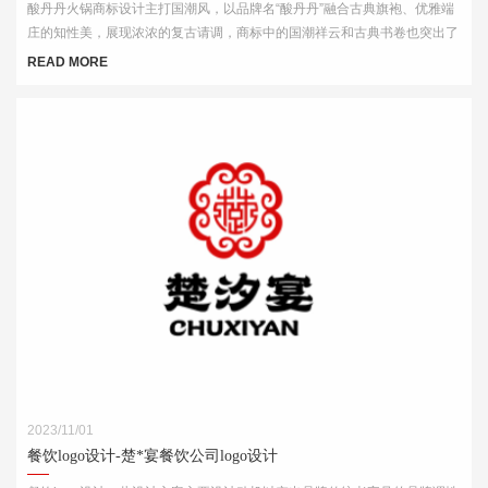
酸丹丹火锅商标设计主打国潮风，以品牌名“酸丹丹”融合古典旗袍、优雅端
庄的知性美，展现浓浓的复古请调，商标中的国潮祥云和古典书卷也突出了
中式元素，“祥云”又代表了吉祥，喜庆，幸福，更有人间烟火的气息，象征
READ MORE
这火锅的味道绝美，飘香四溢。
2023/11/01
餐饮logo设计-楚*宴餐饮公司logo设计