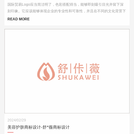
国际贸易Logo应当简洁明了，色彩搭配得当，能够即刻吸引目光并留下深
刻印象。它应该能够体现企业的专业性和可靠性，并且在不同的文化背景下
都能够被理解和接受。此外，Logo的设计还需考虑到其在各种媒介上的应
READ MORE
用效果，如名片、网站、产品包装和宣传材料等。
2024/02/29
美容护肤商标设计-舒*薇商标设计