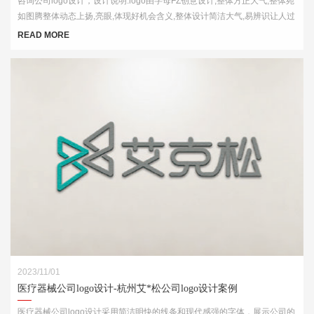
咨询公司logo设计，设计说明:logo由字母FZ创意设计,整体方正大气,整体宛
如图腾整体动态上扬,亮眼,体现好机会含义,整体设计简洁大气,易辨识让人过
目不忘
READ MORE
2023/11/01
医疗器械公司logo设计-杭州艾*松公司logo设计案例
医疗器械公司logo设计采用简洁明快的线条和现代感强的字体，展示公司的