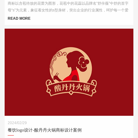
商标以含苞待放的花蕾为图形，花苞中的花蕊以品牌名“舒佧薇”中舒的首字
母“s”为元素，象征着女性的s型身材，突出企业的行业属性，呵护每一个爱
美的你。
READ MORE
2024/02/29
餐饮logo设计-酸丹丹火锅商标设计案例