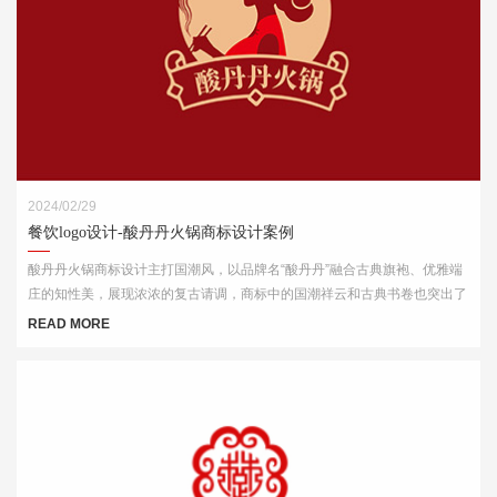
2024/02/29
餐饮logo设计-酸丹丹火锅商标设计案例
酸丹丹火锅商标设计主打国潮风，以品牌名“酸丹丹”融合古典旗袍、优雅端
庄的知性美，展现浓浓的复古请调，商标中的国潮祥云和古典书卷也突出了
中式元素，“祥云”又代表了吉祥，喜庆，幸福，更有人间烟火的气息，象征
READ MORE
这火锅的味道绝美，飘香四溢。