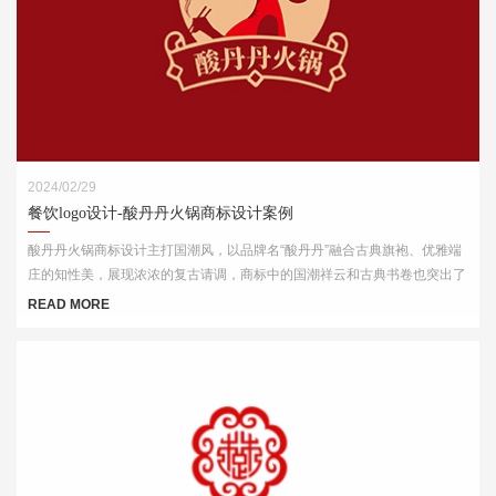
2024/02/29
餐饮logo设计-酸丹丹火锅商标设计案例
酸丹丹火锅商标设计主打国潮风，以品牌名“酸丹丹”融合古典旗袍、优雅端
庄的知性美，展现浓浓的复古请调，商标中的国潮祥云和古典书卷也突出了
中式元素，“祥云”又代表了吉祥，喜庆，幸福，更有人间烟火的气息，象征
READ MORE
这火锅的味道绝美，飘香四溢。