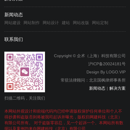
新闻动态
网站建设
网站制作
网站设计
建站
网站改版
网站定制
联系我们
Copyright © 企术（上海）科技有限公司
沪ICP备20024181号
Design By
LOGO.VIP
常驻法律顾问：北京国枫律师事务所
新闻动态
|
解决方案
扫描二维码，关注我们
本网站外观设计和前端代码均已经申请版权保护任何单位和个人不
得抄袭和盗版否则将被我司起诉并曝光，版权归网建科技（北京）
有限公司所有。 对于盗版零容忍，见一个起诉一个。本网站所有数
据以及案例均来自网建科技（北京）有限公司