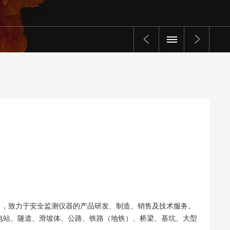
全资子公司，致力于安全监测仪器的产品研发、制造、销售及技术服务。
电站、隧道、滑坡体、公路、铁路（地铁）、桥梁、基坑、大型