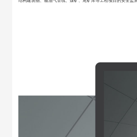
结构建筑物、输油气管线、煤矿、尾矿库等工程项目的安全监