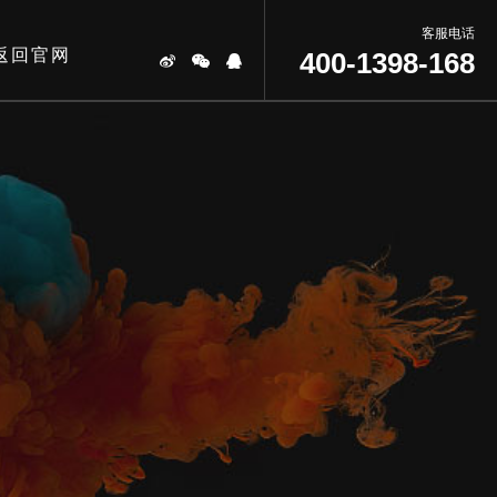
客服电话
返回官网
400-1398-168