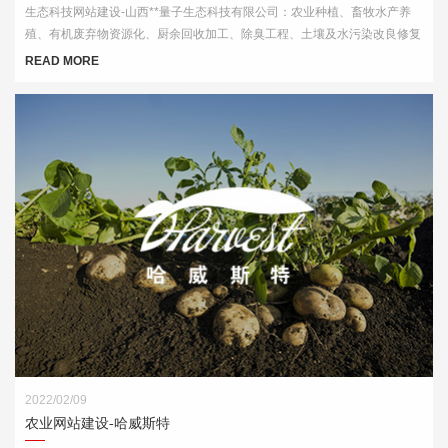
生态科技网站建设-山西**量子生态科技有限公司：农业种植、畜牧水产养
殖、有机废弃物资源化、厨余回收加工、除臭工程、土壤及水污染改良修复
等领域内的技术服务
READ MORE
2022/02/09
农业网站建设-哈威斯特