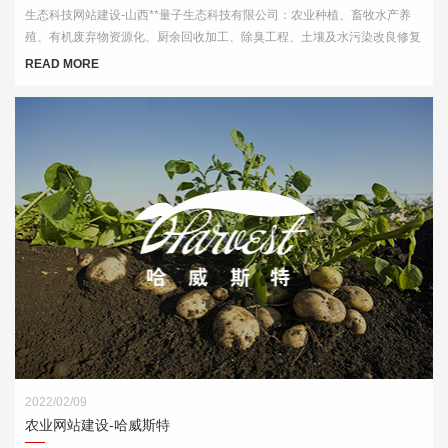
生态科技网站建设-山西**量子生态科技有限公司：农业种植、畜牧水产养
殖、有机废弃物资源化、厨余回收加工、除臭工程、土壤及水污染改良修复
等领域内的技术服务
READ MORE
2022/02/09
农业网站建设-哈威斯特