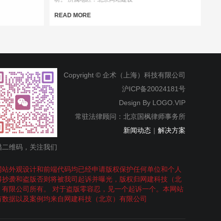
READ MORE
Copyright © 企术（上海）科技有限公司
沪ICP备20024181号
Design By
LOGO.VIP
常驻法律顾问：北京国枫律师事务所
新闻动态
|
解决方案
描二维码，关注我们
网站外观设计和前端代码均已经申请版权保护任何单位和个人
得抄袭和盗版否则将被我司起诉并曝光，版权归网建科技（北
）有限公司所有。 对于盗版零容忍，见一个起诉一个。本网站
有数据以及案例均来自网建科技（北京）有限公司