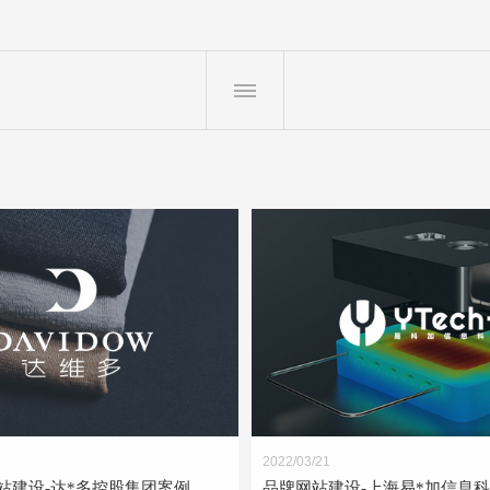
2022/03/21
站建设-达*多控股集团案例
品牌网站建设-上海易*加信息