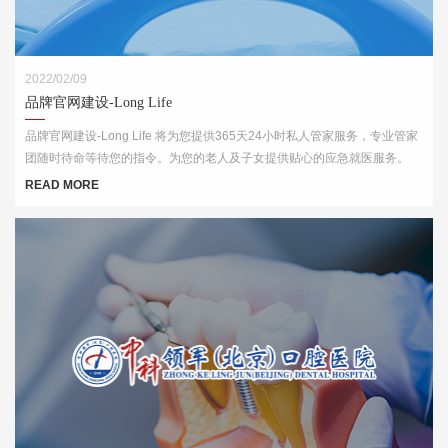
2022/02/09
品牌官网建设-Long Life
品牌官网建设-Long Life 将为您提供365天24小时私人管家服务，专业管家
团随时待命等待您的指令。为您的老人及子女提供贴心的应急就医服务。
READ MORE