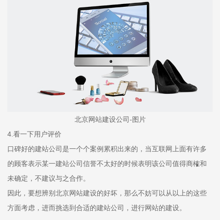
北京网站建设公司-图片
4.看一下用户评价
口碑好的建站公司是一个个案例累积出来的，当互联网上面有许多
的顾客表示某一建站公司信誉不太好的时候表明该公司值得商榷和
未确定，不建议与之合作。
因此，要想辨别北京网站建设的好坏，那么不妨可以从以上的这些
方面考虑，进而挑选到合适的建站公司，进行网站的建设。