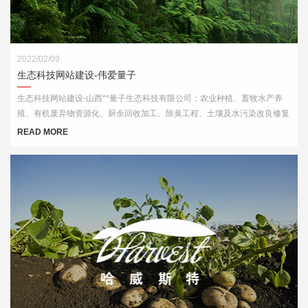
2022/02/09
生态科技网站建设-伟爱量子
生态科技网站建设-山西**量子生态科技有限公司：农业种植、畜牧水产养
殖、有机废弃物资源化、厨余回收加工、除臭工程、土壤及水污染改良修复
等领域内的技术服务
READ MORE