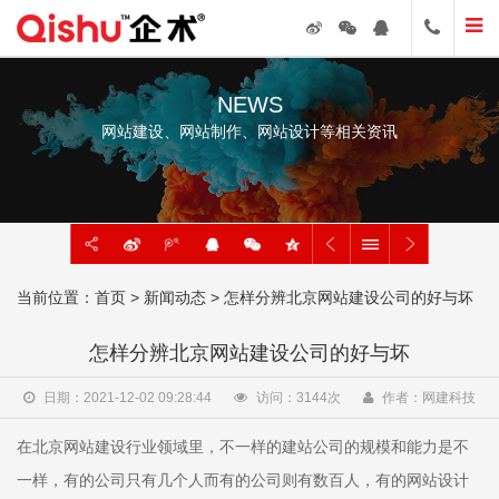
NEWS
网站建设、网站制作、网站设计等相关资讯
当前位置：
首页
>
新闻动态
> 怎样分辨北京网站建设公司的好与坏
怎样分辨北京网站建设公司的好与坏
日期：2021-12-02 09:28:44
访问：
3144
次
作者：网建科技
在北京网站建设行业领域里，不一样的建站公司的规模和能力是不
一样，有的公司只有几个人而有的公司则有数百人，有的网站设计