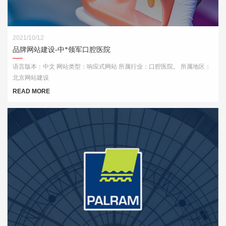
2021/10/12
品牌网站建设-中*领军口腔医院
语言版本：中文 网站类型：响应式网站 所属行业：口腔医院。 所属地区：
北京网站建设
READ MORE