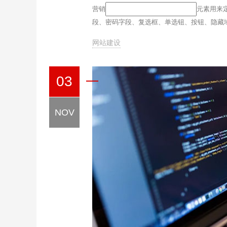
营销
元素用来定
段、密码字段、复选框、单选钮、按钮、隐藏
网站建设
03
NOV