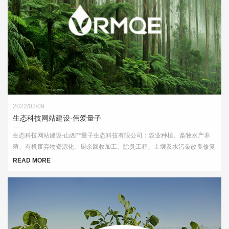
2022/02/09
生态科技网站建设-伟爱量子
生态科技网站建设-山西**量子生态科技有限公司：农业种植、畜牧水产养
殖、有机废弃物资源化、厨余回收加工、除臭工程、土壤及水污染改良修复
等领域内的技术服务
READ MORE