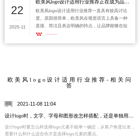
业推荐这个话题之所以值得认真聊一聊，就是因
欧美风logo设计适用行业推荐正在成为品牌选择参考
22
为很多人对“欧美风”的理解停留在表面，以为只
欧美风logo设计适用行业推荐一直具有较高讨论
要视觉够利落、够高级，就能自动给品牌加分。
度。原因很简单，欧美风在视觉语言上具备一种
其实没那么神奇，logo风格选得对，是加分项；
直接、简洁且表达明确的特点，让品牌能够在短
2025-11
选得不对，就像穿西装去踢球，努力是努力了，
时间内传递核心信息。随着企业在不同场景中不
但总觉得哪里不太对劲。
断扩展数字形象，这种清晰与稳重的表达方式，
逐渐成为许多行业构建识别体系的参考方向。为
了帮助更多人理解欧美风格适合哪些行业，我们
可以从视觉构成、用户认知与行业需求三个角度
进行更系统的分析。
欧美风logo设计适用行业推荐-相关问
答
2021-11-08 11:04
设计logo时，文字、字母和图形改怎样搭配，还是单独用图形或者汉字设计好呢？
设计logo时要怎么样选择logo元素不能单一确定，从客户角度出发，
需要什么和什么适合你才是选择logo元素的重点。