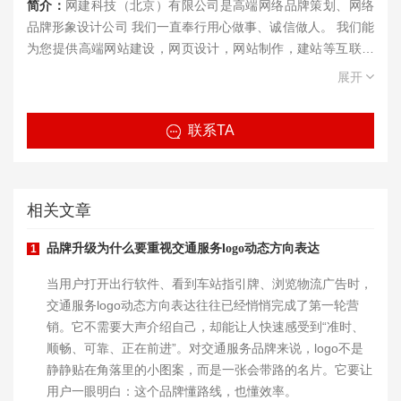
简介：
网建科技（北京）有限公司是高端网络品牌策划、网络
品牌形象设计公司 我们一直奉行用心做事、诚信做人。 我们能
为您提供高端网站建设，网页设计，网站制作，建站等互联网
服务， 我们的目标是将网建科技打造成网网站建设、网页设
展开
计、网站制作行业国际优秀企业。
联系TA
相关文章
品牌升级为什么要重视交通服务logo动态方向表达
1
当用户打开出行软件、看到车站指引牌、浏览物流广告时，
交通服务logo动态方向表达往往已经悄悄完成了第一轮营
销。它不需要大声介绍自己，却能让人快速感受到“准时、
顺畅、可靠、正在前进”。对交通服务品牌来说，logo不是
静静贴在角落里的小图案，而是一张会带路的名片。它要让
用户一眼明白：这个品牌懂路线，也懂效率。