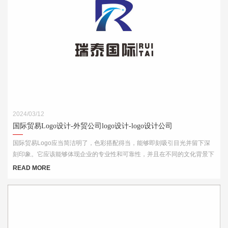
2024/03/12
国际贸易Logo设计-外贸公司logo设计-logo设计公司
国际贸易Logo应当简洁明了，色彩搭配得当，能够即刻吸引目光并留下深
刻印象。它应该能够体现企业的专业性和可靠性，并且在不同的文化背景下
都能够被理解和接受。此外，Logo的设计还需考虑到其在各种媒介上的应
READ MORE
用效果，如名片、网站、产品包装和宣传材料等。