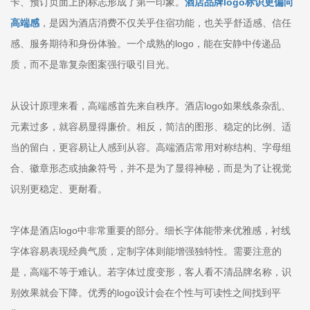
卡、预订页面上的标志形成了第一印象。
酒店品牌logo标识更偏向
高端感
，是因为酒店消费不仅关乎住宿功能，也关乎舒适感、信任
感、服务期待和身份体验。一个成熟的logo，能在安静中传递品
质，而不是靠复杂图案强行吸引目光。
从设计原理来看，高端感首先来自秩序。酒店logo如果线条杂乱、
元素过多，就容易显得廉价。相反，简洁的图形、稳定的比例、适
当的留白，更容易让人感到从容。高端酒店常用对称结构、字母组
合、徽章形态或抽象符号，并不是为了显得神秘，而是为了让视觉
识别更稳定、更耐看。
字体是酒店logo中非常重要的部分。细长字体能带来优雅感，衬线
字体容易表现经典气质，定制字体则能增强独特性。需要注意的
是，高端不等于难认。若字体过度变形，客人看不清品牌名称，识
别效果就会下降。优秀的logo设计会在个性与可读性之间找到平