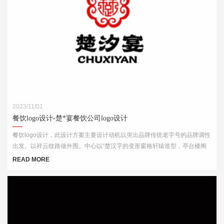
2023/11/01
餐饮logo设计-楚*宴餐饮公司logo设计
餐饮logo设计，此设计方案主要设计动机以突出品牌传统老字号的品牌调性
出发。以祥云纹路做外围。中心以“楚汉字的变形窗格轩辕造型，亭台楼阁
酒肆的视觉印象，链接企业的行业特征
READ MORE