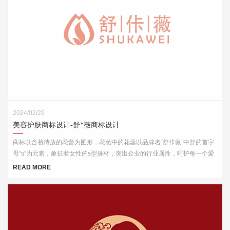
2024/02/29
美容护肤商标设计-舒*薇商标设计
商标以含苞待放的花蕾为图形，花苞中的花蕊以品牌名“舒佧薇”中舒的首字
母“s”为元素，象征着女性的s型身材，突出企业的行业属性，呵护每一个爱
美的你。
READ MORE