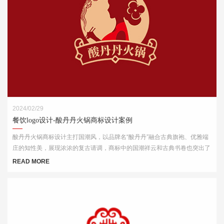
2024/02/29
餐饮logo设计-酸丹丹火锅商标设计案例
酸丹丹火锅商标设计主打国潮风，以品牌名“酸丹丹”融合古典旗袍、优雅端
庄的知性美，展现浓浓的复古请调，商标中的国潮祥云和古典书卷也突出了
中式元素，“祥云”又代表了吉祥，喜庆，幸福，更有人间烟火的气息，象征
READ MORE
这火锅的味道绝美，飘香四溢。