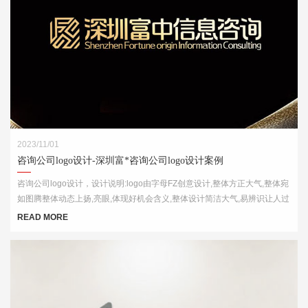
2023/11/01
咨询公司logo设计-深圳富*咨询公司logo设计案例
咨询公司logo设计，设计说明:logo由字母FZ创意设计,整体方正大气,整体宛
如图腾整体动态上扬,亮眼,体现好机会含义,整体设计简洁大气,易辨识让人过
目不忘
READ MORE