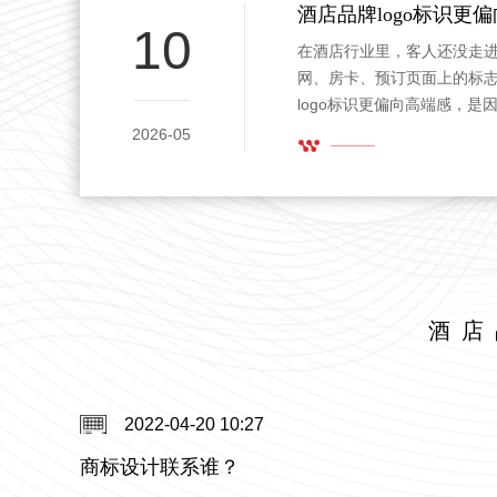
10
在酒店行业里，客人还没走
网、房卡、预订页面上的标
logo标识更偏向高端感，
能，也关乎舒适感、信任感
2026-05
熟的logo，能在安静中传
引目光。
酒店
2022-04-20 10:27
，还是单独用图形或者汉字设计好呢？
商标设计联系谁？