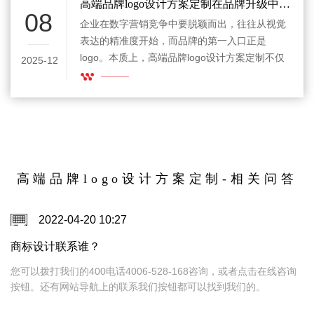
帮品牌解决一个很现实的问题：怎样在用户还没
高端品牌logo设计方案定制在品牌升级中的核心作用
08
深入了解之前，先把气质、档次和记忆点稳稳立
企业在数字营销竞争中要脱颖而出，往往从视觉
住。毕竟现在大家每天看到的品牌太多了，如果
表达的精准度开始，而品牌的第一入口正是
logo没有点真本事，很容易在视觉洪流里变成“我
logo。本质上，高端品牌logo设计方案定制不仅
2025-12
好像见过，但完全想不起来是谁”。
是一次设计服务，更像是一项系统工程，它将品
牌理念、产品定位、用户认知与长期传播路径转
化为一个容易被记住的视觉符号。对于希望在搜
索引擎与用户认知中同时提升竞争力的品牌来
说，一个真正高端的logo既要适配SEO传播需
求，也要具备长期的审美价值与辨识效率。
高端品牌logo设计方案定制-相关问答
2022-04-20 10:27
商标设计联系谁？
，
您可以拨打我们的400电话4006-528-168咨询，或者点击在线咨询
按钮。还有网站导航上的联系我们按钮都可以找到我们的。