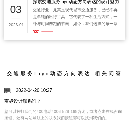
要让用户一眼明白：这个品牌懂路线，也懂效
探索交通服务logo动态方向表达的设计魅力
03
率。
交通行业，尤其是现代城市交通服务，已经不再
是单纯的出行工具，它代表了一种生活方式，一
种与时间赛跑的节奏。如今，我们选择的每一条
2026-01
路线、每一次出发，都映射着不断变化的城市脉
动。而在这些城市脉动背后，交通服务的品牌形
象也在悄然变化。在这个充满活力和创新的时
代，交通服务logo动态方向表达成为了品牌设计
的关键。这种设计不仅仅是为了好看，它表达的
是一种未来感，一种流动感，一种与都市节奏紧
密相连的生命力。
交通服务logo动态方向表达-相关问答
2022-04-20 10:27
商标设计联系谁？
，
您可以拨打我们的400电话4006-528-168咨询，或者点击在线咨询
按钮。还有网站导航上的联系我们按钮都可以找到我们的。