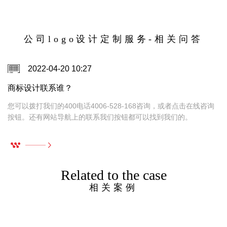
留下印象。logo不是简单画一个图，也不是随手
选个字体再搭个颜色，它更像品牌伸出的第一只
手，握得是否得体，往往决定了别人愿不愿意继
续认识你。
公司logo设计定制服务-相关问答
2022-04-20 10:27
商标设计联系谁？
，
您可以拨打我们的400电话4006-528-168咨询，或者点击在线咨询
按钮。还有网站导航上的联系我们按钮都可以找到我们的。
Related to the case
相关案例