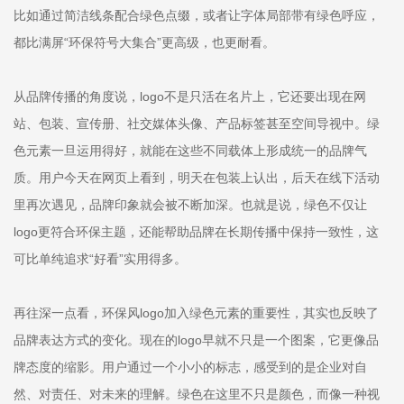
比如通过简洁线条配合绿色点缀，或者让字体局部带有绿色呼应，
都比满屏“环保符号大集合”更高级，也更耐看。
从品牌传播的角度说，logo不是只活在名片上，它还要出现在网
站、包装、宣传册、社交媒体头像、产品标签甚至空间导视中。绿
色元素一旦运用得好，就能在这些不同载体上形成统一的品牌气
质。用户今天在网页上看到，明天在包装上认出，后天在线下活动
里再次遇见，品牌印象就会被不断加深。也就是说，绿色不仅让
logo更符合环保主题，还能帮助品牌在长期传播中保持一致性，这
可比单纯追求“好看”实用得多。
再往深一点看，环保风logo加入绿色元素的重要性，其实也反映了
品牌表达方式的变化。现在的logo早就不只是一个图案，它更像品
牌态度的缩影。用户通过一个小小的标志，感受到的是企业对自
然、对责任、对未来的理解。绿色在这里不只是颜色，而像一种视