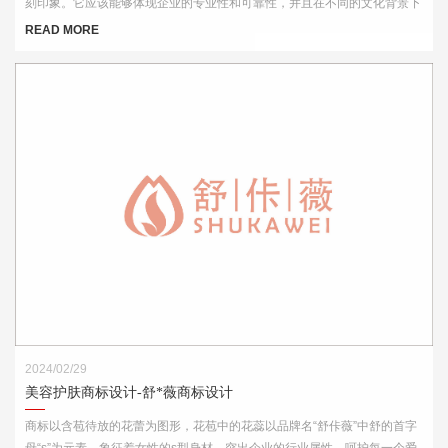
刻印象。它应该能够体现企业的专业性和可靠性，并且在不同的文化背景下
都能够被理解和接受。此外，Logo的设计还需考虑到其在各种媒介上的应
READ MORE
用效果，如名片、网站、产品包装和宣传材料等。
2024/02/29
美容护肤商标设计-舒*薇商标设计
商标以含苞待放的花蕾为图形，花苞中的花蕊以品牌名“舒佧薇”中舒的首字
母“s”为元素，象征着女性的s型身材，突出企业的行业属性，呵护每一个爱