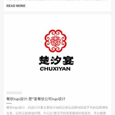
中式元素，“祥云”又代表了吉祥，喜庆，幸福，更有人间烟火的气息，象征
READ MORE
这火锅的味道绝美，飘香四溢。
2023/11/01
餐饮logo设计-楚*宴餐饮公司logo设计
餐饮logo设计，此设计方案主要设计动机以突出品牌传统老字号的品牌调性
出发。以祥云纹路做外围。中心以“楚汉字的变形窗格轩辕造型，亭台楼阁