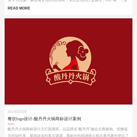
美的你。
READ MORE
2024/02/29
餐饮logo设计-酸丹丹火锅商标设计案例
酸丹丹火锅商标设计主打国潮风，以品牌名“酸丹丹”融合古典旗袍、优雅端
庄的知性美，展现浓浓的复古请调，商标中的国潮祥云和古典书卷也突出了