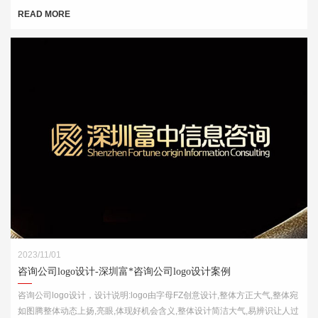
酒肆的视觉印象，链接企业的行业特征
READ MORE
2023/11/01
咨询公司logo设计-深圳富*咨询公司logo设计案例
咨询公司logo设计，设计说明:logo由字母FZ创意设计,整体方正大气,整体宛
如图腾整体动态上扬,亮眼,体现好机会含义,整体设计简洁大气,易辨识让人过