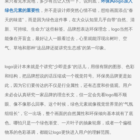
果只看见水泥地，多少有点让人愣一下。说到底，
环保风logo加入
绿色元素的重要性
，并不是设计师突然心情不错，想给画面添点“春
天的味道”，而是因为绿色这件事，在大众认知里几乎自带“自然、清
新、可持续、生命力”这些标签。品牌想表达环保理念，logo当然不
能像在开盲盒，最好让人一眼看过去，心里就能浮现出树叶、空
气、草地和那种“这品牌还挺讲究生态感”的第一印象。
logo设计本来就是个讲究“少即是多”的活儿，用很有限的图形、色彩
和结构，把品牌想说的话压缩成一个视觉符号。环保类品牌更是如
此，因为它们要传达的不仅是行业属性，还有态度和价值观。用户
未必会认真研究一家品牌的理念长文，但一定会先看logo顺不顺
眼、像不像那么回事。这个时候，绿色元素就像视觉世界里的“气氛
组组长”，它一出场，整个画面的自然属性和环保倾向基本就有了底
色。哪怕只是一个绿色渐变、一片叶子的抽象轮廓，或者一个偏植
物系的色彩基调，都能让logo更快进入用户的理解范围。