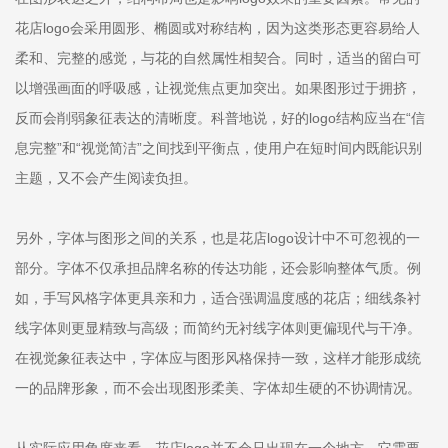
花店logo会采用圆形、椭圆或对称结构，因为这类形态更容易给人
柔和、完整的感觉，与花的自然属性相契合。同时，适当的留白可
以增强画面的呼吸感，让视觉焦点更加突出。如果图形过于拥挤，
反而会削弱象征表达的清晰度。科普地说，好的logo结构应当在“信
息完整”和“视觉简洁”之间找到平衡点，使用户在短时间内既能识别
主题，又不会产生阅读负担。
另外，字体与图形之间的关系，也是花店logo设计中不可忽视的一
部分。字体不仅承担品牌名称的传达功能，还会影响整体气质。例
如，手写风格字体更具亲和力，适合强调温度感的花店；细线条衬
线字体则更显精致与高级；而简约无衬线字体则更偏现代与干净。
在视觉象征表达中，字体应与图形风格保持一致，这样才能形成统
一的品牌形象，而不会出现图形柔美、字体却生硬的不协调情况。