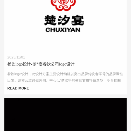
2023/11/01
餐饮logo设计-楚*宴餐饮公司logo设计
餐饮logo设计，此设计方案主要设计动机以突出品牌传统老字号的品牌调性
出发。以祥云纹路做外围。中心以“楚汉字的变形窗格轩辕造型，亭台楼阁
酒肆的视觉印象，链接企业的行业特征
READ MORE