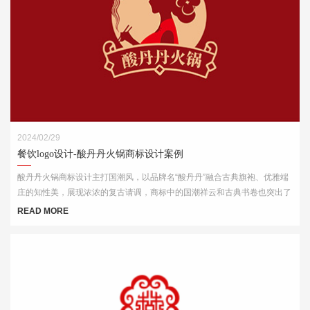
2024/02/29
餐饮logo设计-酸丹丹火锅商标设计案例
酸丹丹火锅商标设计主打国潮风，以品牌名“酸丹丹”融合古典旗袍、优雅端
庄的知性美，展现浓浓的复古请调，商标中的国潮祥云和古典书卷也突出了
中式元素，“祥云”又代表了吉祥，喜庆，幸福，更有人间烟火的气息，象征
READ MORE
这火锅的味道绝美，飘香四溢。