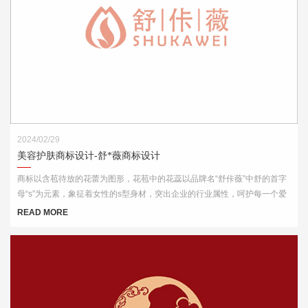
2024/02/29
美容护肤商标设计-舒*薇商标设计
商标以含苞待放的花蕾为图形，花苞中的花蕊以品牌名“舒佧薇”中舒的首字
母“s”为元素，象征着女性的s型身材，突出企业的行业属性，呵护每一个爱
美的你。
READ MORE