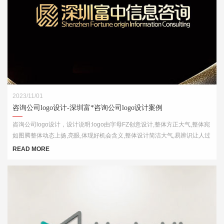
2023/11/01
咨询公司logo设计-深圳富*咨询公司logo设计案例
咨询公司logo设计，设计说明:logo由字母FZ创意设计,整体方正大气,整体宛
如图腾整体动态上扬,亮眼,体现好机会含义,整体设计简洁大气,易辨识让人过
目不忘
READ MORE