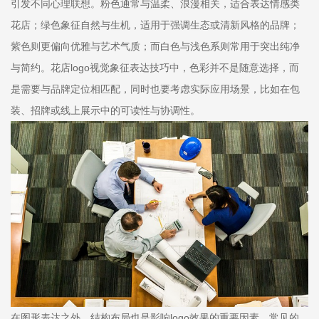
引发不同心理联想。粉色通常与温柔、浪漫相关，适合表达情感类
花店；绿色象征自然与生机，适用于强调生态或清新风格的品牌；
紫色则更偏向优雅与艺术气质；而白色与浅色系则常用于突出纯净
与简约。花店logo视觉象征表达技巧中，色彩并不是随意选择，而
是需要与品牌定位相匹配，同时也要考虑实际应用场景，比如在包
装、招牌或线上展示中的可读性与协调性。
在图形表达之外，结构布局也是影响logo效果的重要因素。常见的