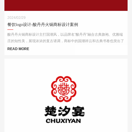
2024/02/29
餐饮logo设计-酸丹丹火锅商标设计案例
酸丹丹火锅商标设计主打国潮风，以品牌名“酸丹丹”融合古典旗袍、优雅端
庄的知性美，展现浓浓的复古请调，商标中的国潮祥云和古典书卷也突出了
中式元素，“祥云”又代表了吉祥，喜庆，幸福，更有人间烟火的气息，象征
READ MORE
这火锅的味道绝美，飘香四溢。