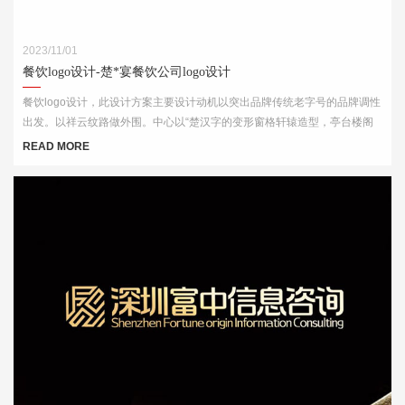
2023/11/01
餐饮logo设计-楚*宴餐饮公司logo设计
餐饮logo设计，此设计方案主要设计动机以突出品牌传统老字号的品牌调性
出发。以祥云纹路做外围。中心以“楚汉字的变形窗格轩辕造型，亭台楼阁
酒肆的视觉印象，链接企业的行业特征
READ MORE