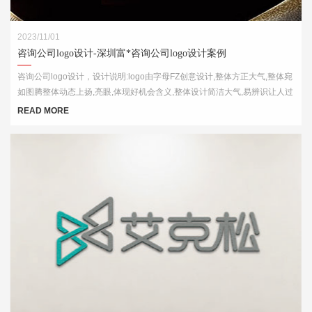
2023/11/01
咨询公司logo设计-深圳富*咨询公司logo设计案例
咨询公司logo设计，设计说明:logo由字母FZ创意设计,整体方正大气,整体宛
如图腾整体动态上扬,亮眼,体现好机会含义,整体设计简洁大气,易辨识让人过
目不忘
READ MORE