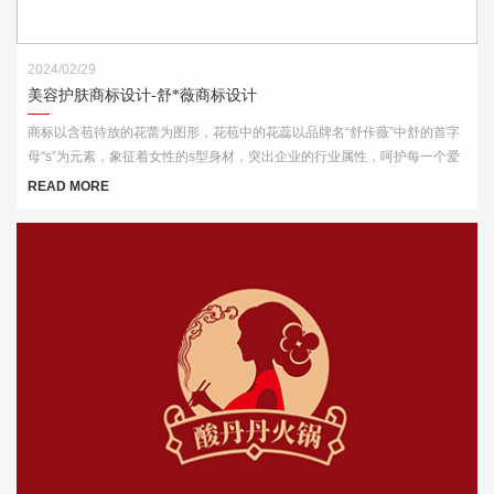
2024/02/29
美容护肤商标设计-舒*薇商标设计
商标以含苞待放的花蕾为图形，花苞中的花蕊以品牌名“舒佧薇”中舒的首字
母“s”为元素，象征着女性的s型身材，突出企业的行业属性，呵护每一个爱
美的你。
READ MORE