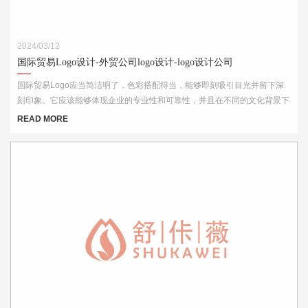
2024/03/12
国际贸易Logo设计-外贸公司logo设计-logo设计公司
国际贸易Logo应当简洁明了，色彩搭配得当，能够即刻吸引目光并留下深
刻印象。它应该能够体现企业的专业性和可靠性，并且在不同的文化背景下
都能够被理解和接受。此外，Logo的设计还需考虑到其在各种媒介上的应
READ MORE
用效果，如名片、网站、产品包装和宣传材料等。