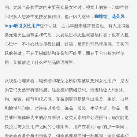
的。尤其当品牌面对的主要受众是女性时，视觉上的第一印象往往
比很多人想象中更快发挥作用。也正因为这样，
蝴蝶结、花朵风
logo吸引女性用户
这个话题，近几年越来越常被提起。有人觉得这
类元素天生自带柔和气质，只要放进标志里就容易讨喜；也有人担
心设计一不小心就会显得过甜、过满，反而削弱品牌质感。其实问
题的关键，不在于蝴蝶结和花朵能不能用，而在于它们被怎样使
用，又被放进了什么样的品牌语境里。
从视觉心理来看，蝴蝶结和花朵之所以常被联想到女性用户，是因
为它们天然带有装饰感、轻盈感和情绪联想。蝴蝶结让人想到礼
物、精致、细节和仪式感，花朵则更容易延伸出温柔、生长、自然
和愉悦的印象。对许多以美妆、饰品、服装、生活方式、甜品、母
婴或轻奢体验为主的品牌来说，这类元素如果处理得当，确实能更
快拉近与女性用户之间的心理距离。用户在看到logo的那一瞬间，
未必会逐条分析图形含义，但会迅速感受到一种氛围：这是偏柔和