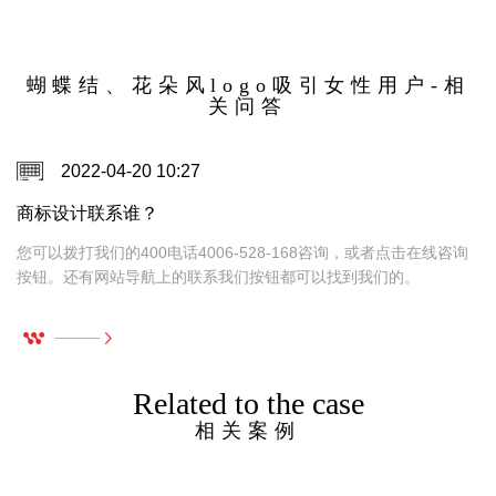
质，只要放进标志里就容易讨喜；也有人担心设
计一不小心就会显得过甜、过满，反而削弱品牌
质感。其实问题的关键，不在于蝴蝶结和花朵能
不能用，而在于它们被怎样使用，又被放进了什
蝴蝶结、花朵风logo吸引女性用户-相
关问答
么样的品牌语境里。
2022-04-20 10:27
商标设计联系谁？
，
您可以拨打我们的400电话4006-528-168咨询，或者点击在线咨询
按钮。还有网站导航上的联系我们按钮都可以找到我们的。
Related to the case
相关案例