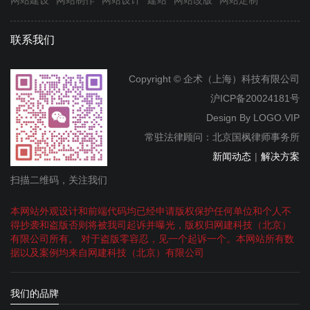
网站建设
网站制作
网站设计
建站
网站改版
网站定制
联系我们
Copyright © 企术（上海）科技有限公司
沪ICP备20024181号
Design By
LOGO.VIP
常驻法律顾问：北京国枫律师事务所
新闻动态
|
解决方案
扫描二维码，关注我们
本网站外观设计和前端代码均已经申请版权保护任何单位和个人不
得抄袭和盗版否则将被我司起诉并曝光，版权归网建科技（北京）
有限公司所有。 对于盗版零容忍，见一个起诉一个。本网站所有数
据以及案例均来自网建科技（北京）有限公司
我们的品牌