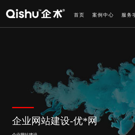
首页
案例中心
服务
企业网站建设-优*网
企业网站建设