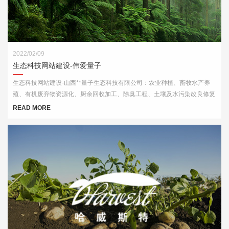
2022/02/09
生态科技网站建设-伟爱量子
生态科技网站建设-山西**量子生态科技有限公司：农业种植、畜牧水产养
殖、有机废弃物资源化、厨余回收加工、除臭工程、土壤及水污染改良修复
等领域内的技术服务
READ MORE