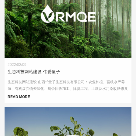
2022/02/09
生态科技网站建设-伟爱量子
生态科技网站建设-山西**量子生态科技有限公司：农业种植、畜牧水产养
殖、有机废弃物资源化、厨余回收加工、除臭工程、土壤及水污染改良修复
等领域内的技术服务
READ MORE