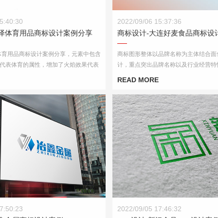
华泽体育用品商标设计案例分享
商标设计-大连好麦食品商标设计
5:40:30
2022/09/06 15:37:36
华泽体育用品商标设计案例分享
商标设计-大连好麦食品商标设
体育用品商标设计案例分享，元素中包含
商标图形整体以品牌名称为主体结合面
代表体育的属性，增加了火焰效果代表
计，重点突出品牌名称以及行业经营特
分表达了体育精神。
色以草绿色和麦橙色为主，突出大麦制
READ MORE
体，便于后期应用制作。
冶鑫金属商标设计案例
logo设计-新沅食品logo设计案例
7:50:23
2022/09/05 17:46:32