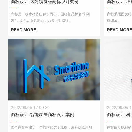
商标设计-朱阿姨食品商标设计案例
商标设计-
商标用一株水稻依山伴水而出，围绕着品牌名“朱阿
商标采用图文结
姨”，提高品牌影响力，彰显行业特征。
刻印象。
READ MORE
READ MORE
商标设计-智能家居商标设计案例
商标设计-
2022/09/05 17:09:30
2022/09/05 1
商标设计-智能家居商标设计案例
商标设计-
整个商标构建了一个简约的房子造型，用科技蓝来填
商标图形以科萌的