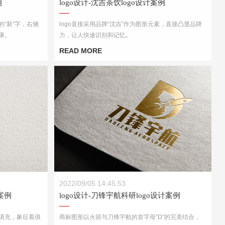
例
logo设计-沈吉茶饮logo设计案例
的“新”字，右侧
logo直接采用品牌“沈吉”作为图形元素，直接凸显品牌
康。
力，让人快速识别和记忆。
READ MORE
例
logo设计-刀锋宇航科研logo设计案例
2022/09/05 14:45:53
案例
logo设计-刀锋宇航科研logo设计案例
填充，象征着俱
商标图形以火箭与刀锋宇航的首字母“D”的完美结合，