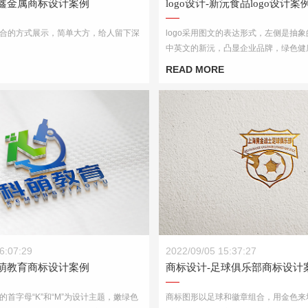
冶鑫金属商标设计案例
logo设计-新沅食品logo设计案
合的方式展示，简单大方，给人留下深
logo采用图文的表达形式，左侧是抽象
中英文的新沅，凸显企业品牌，绿色健
READ MORE
科萌教育商标设计案例
商标设计-足球俱乐部商标设计案
6:07:29
2022/09/05 15:37:27
科萌教育商标设计案例
商标设计-足球俱乐部商标设计
首字母“K”和“M”为设计主题，嫩绿色
商标图形以足球和徽章组合，用金色来