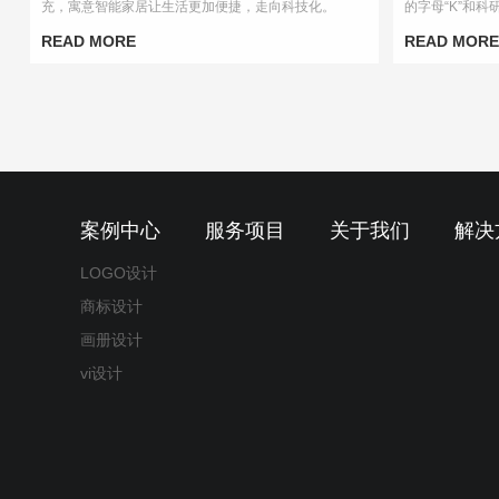
充，寓意智能家居让生活更加便捷，走向科技化。
的字母“K”和科
征着科学的启蒙
READ MORE
READ MORE
案例中心
服务项目
关于我们
解决
LOGO设计
商标设计
画册设计
vi设计