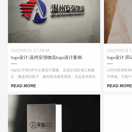
logo设计-温州安强物流logo设计案例
logo设计-
2022/09/15 17:38:48
2022/09/14 1
logo设计-温州安强物流logo设计案例
logo设计-
logo以字母A作为主要设计图案，左边红色区域三条横
LOGO采用简
杠，像是风的影子，象征物流速度更快，右边蓝色部分
与幸福，方框中
像海的颜色，象征企业像大海一样沉稳。
头，突出食品的
READ MORE
READ MORE