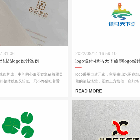
田记甜品logo设计案例
logo设计-绿马天下旅游logo设
7:31:06
2022/09/14 16:59:10
田记甜品logo设计案例
logo设计-绿马天下旅游logo设
单线条构成，中间的心形图案象征着甜美
logo采用自然元素，主要由山水图案
的整体线条又恰似一只小馋猫吐着舌
然的清新淡雅，图案上方恰似一座灯塔
美味可口。
向上，有着坚定的企业发展方向。标志
READ MORE
体现企业充满活力。