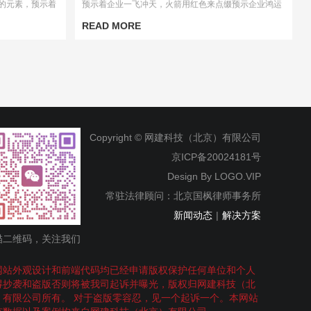
的元素，预示着
预示着企业一飞冲天，火箭用红色来点缀预示企业鸿运
当头。
READ MORE
Copyright © 网建科技（北京）有限公司
京ICP备20024181号
Design By
LOGO.VIP
常驻法律顾问：北京国枫律师事务所
新闻动态
|
解决方案
描二维码，关注我们
网站外观设计和前端代码均已经申请版权保护任何单位和个人
得抄袭和盗版否则将被我司起诉并曝光，版权归网建科技（北
）有限公司所有。 对于盗版零容忍，见一个起诉一个。本网站