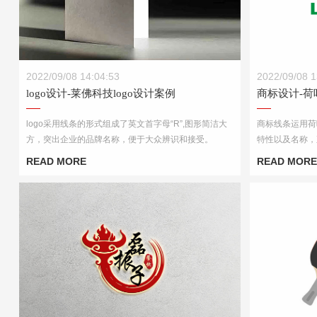
logo设计-莱佛科技logo设计案例
商标设计-
2022/09/08 14:04:53
2022/09/08 1
logo设计-莱佛科技logo设计案例
商标设计-
logo采用线条的形式组成了英文首字母“R”,图形简洁大
商标线条运用荷
方，突出企业的品牌名称，便于大众辨识和接受。
特性以及名称，
产品名称含义，
READ MORE
READ MORE
应用制作宣传使