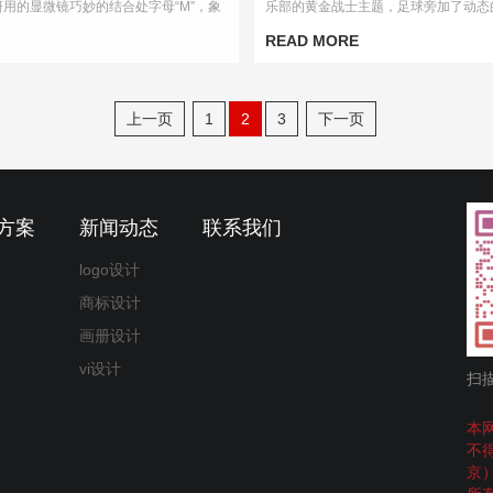
研用的显微镜巧妙的结合处字母“M”，象
乐部的黄金战士主题，足球旁加了动态
教育。
足球俱乐部稳定快速的发展。
READ MORE
上一页
1
2
3
下一页
方案
新闻动态
联系我们
logo设计
商标设计
画册设计
vi设计
扫
本
不
京