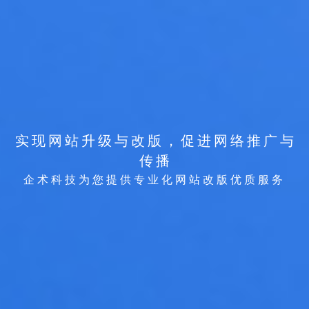
实
现
网
站
升
级
与
改
版
，
促
进
网
络
推
广
与
传
播
企
术
科
技
为
您
提
供
专
业
化
网
站
改
版
优
质
服
务